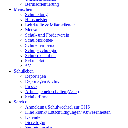
Berufsorientierung
Menschen
Schulleitung
Hausmeister
Lehrkräfte & Mitarbeitende
Mensa
Schul- und Förderverein
Schulbibliothek
Schulelternbeirat
Schulpsychologie
Schulsozialarbeit
Sekretariat
SV
Schulleben
Reportagen
Reportagen Archiv
Presse
Arbeitsgemeinschaften (AGs)
Schülerfirmen
Service
Anmeldung Schulwechsel zur GHS
Kind krank/ Entschuldigungen/ Abwesenheiten
Kalender
IServ login
Vertretungsplan